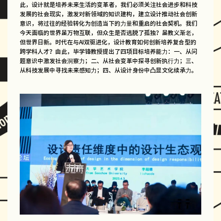
此，设计就是培养未来生活的变革者，我们必须关注社会进步和科技
发展的社会现实，激发对新领域的知识建构，建立设计推动社会创新
意识，将过往的经验转化为创造当下的力量和重启的社会契机。我们
今天面临的世界虽万物互联，但众生是否逃脱了孤独？虽教义渐老，
但世界日新。时代在与AI双驱进化，设计教育如何创新培养复合型的
跨学科人才？由此，毕学锋教授提出了四项目标培养能力：一、从问
题意识中激发社会洞察力；二、从社会变革中探寻创新执行力；三、
从科技发展中寻找未来感知力；四、从设计身份中凸显文化续承力。