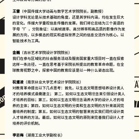
王雷
（中国传媒大学动画与数字艺术学院院长，副教授）
设计学科无论是从技术基础的角度，还是其学科内涵，均在发生巨大
的变化。传媒大学重视信息传播的发展，我们将它总结为三个英语的
字母“I”，分别象征：以高帧速率、高分辨率和高品质的影像作为发
展的方向，以多模态的现实和虚拟世界之间的信息交流作为核心，以
智能技术为工具。
金巍
（吉林艺术学院设计学院院长）
我们在参与区域化的社会服务活动及服务国家重大项目时一直在探索
这样一条路径，一直在思考基于宋院长所提出的教育革命命题，在全
球教育视野之中，探索中国的教育应该是以一种什么姿态出现。
祝遵凌
（南京林业大学艺术设计学院院长）
对教育革命提出以下几点思考：首先，以生态文明思想培养设计类人
才的培养模式亟需建立； 第二，如何以生态文明理念来引领设计类人
才培养的目标；第三，如何以生态文明理念涵养大学的设计人才的培
养的主体；第四，如何以生态文明的分类和生态文明的方针来滋润完
善培养的制度；第五，如何以生态文明的智慧来充实我们现代设计类
人才培养的方法。最后，如何以生态文明的原则来完善我们设计人才
培养的评价机制。
李若梅
（湖南工业大学副校长）