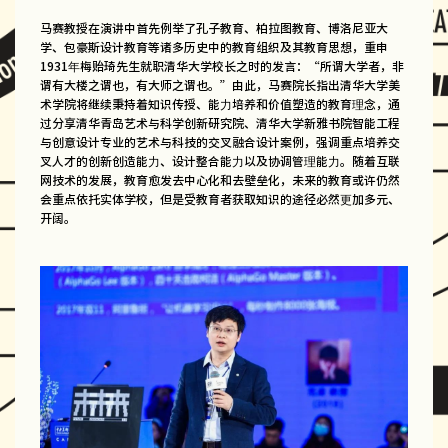
马赛教授在演讲中首先例举了孔子教育、柏拉图教育、博洛尼亚大
学、包豪斯设计教育等诸多历史中的教育组织及其教育思想，重申
1931年梅贻琦先生就职清华大学校长之时的发言：“所谓大学者，非
谓有大楼之谓也，有大师之谓也。”由此，马赛院长指出清华大学美
术学院将继续秉持着知识传授、能力培养和价值塑造的教育理念，通
过分享清华青岛艺术与科学创新研究院、清华大学新雅书院智能工程
与创意设计专业的艺术与科技的交叉融合设计案例，强调重点培养交
叉人才的创新创造能力、设计整合能力以及协调管理能力。随着互联
网技术的发展，教育愈发去中心化和去壁垒化，未来的教育或许仍然
会重点依托实体学校，但是受教育者获取知识的途径必然更加多元、
开阔。