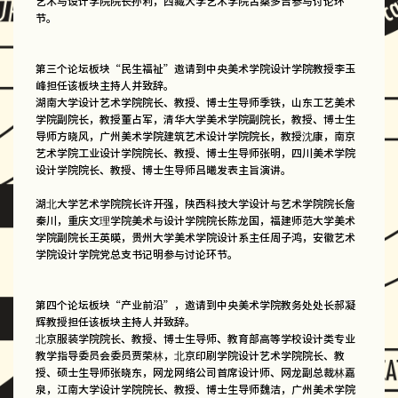
艺术与设计学院院长孙利，西藏大学艺术学院古桑多吉参与讨论环
节。
第三个论坛板块“民生福祉”邀请到中央美术学院设计学院教授李玉
峰担任该板块主持人并致辞。
湖南大学设计艺术学院院长、教授、博士生导师季铁，山东工艺美术
学院副院长，教授董占军，清华大学美术学院副院长，教授、博士生
导师方晓风，广州美术学院建筑艺术设计学院院长，教授沈康，南京
艺术学院工业设计学院院长、教授、博士生导师张明，四川美术学院
设计学院院长、教授、博士生导师吕曦发表主旨演讲。
湖北大学艺术学院院长许开强，陕西科技大学设计与艺术学院院长詹
秦川，重庆文理学院美术与设计学院院长陈龙国，福建师范大学美术
学院副院长王英暎，贵州大学美术学院设计系主任周子鸿，安徽艺术
学院设计学院党总支书记明参与讨论环节。
第四个论坛板块“产业前沿”，邀请到中央美术学院教务处处长郝凝
辉教授担任该板块主持人并致辞。
北京服装学院院长、教授、博士生导师、教育部高等学校设计类专业
教学指导委员会委员贾荣林，北京印刷学院设计艺术学院院长、教
授、硕士生导师张晓东，网龙网络公司首席设计师、网龙副总裁林嘉
泉，江南大学设计学院院长、教授、博士生导师魏洁，广州美术学院