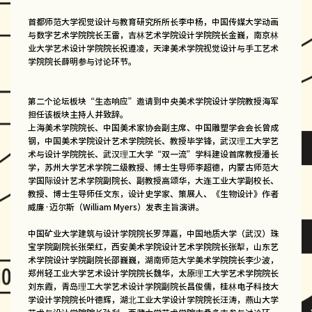
首都师范大学视觉设计与教育研究所所长李中杨，中国传媒大学动画
与数字艺术学院院长王雷，吉林艺术学院设计学院院长金巍，南京林
业大学艺术设计学院院长祝遵凌，天津美术学院视觉设计与手工艺术
学院院长薛明参与讨论环节。
第二个论坛板块“生态响应”邀请到中央美术学院设计学院教授海军
担任该板块主持人并致辞。
上海美术学院院长、中国美术家协会副主席、中国雕塑学会会长曾成
钢，中国美术学院设计艺术学院院长、教授毕学锋，武汉理工大学艺
术与设计学院院长、武汉理工大学“双一流”学科建设首席教授潘长
学，苏州大学艺术学院二级教授、博士生导师李超德，内蒙古师范大
学国际设计艺术学院副院长、副教授高颂华，大连工业大学副校长、
教授、博士生导师任文东，设计史学家、策展人、《生物设计》作者
威廉·迈尔斯（William Myers）发表主旨演讲。
中国矿业大学建筑与设计学院院长罗萍嘉，中国地质大学（武汉）珠
宝学院副院长张荣红，西安美术学院设计艺术学院院长张犁，山东艺
术学院设计学院副院长邵巍巍，湖南师范大学美术学院院长李少波，
郑州轻工业大学艺术设计学院院长魏华，太原理工大学艺术学院院长
刘东霞，青岛理工大学艺术设计学院副院长昌俊儒，桂林电子科技大
学设计学院院长叶德辉，湖北工业大学设计学院院长汪涛，燕山大学