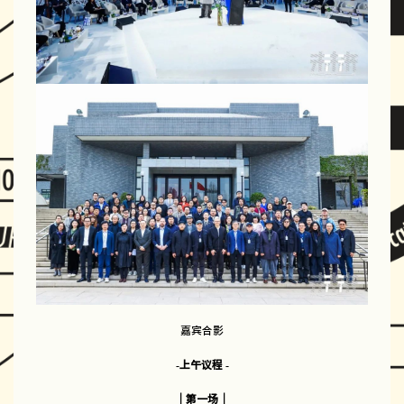
嘉宾合影
-上午议程 -
｜第一场｜