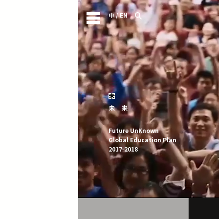
中
/
EN
未
未
来
Future UnKnown
Global Education Plan
2017-2018