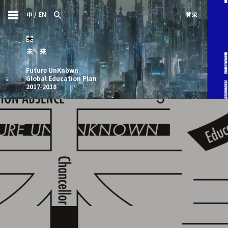
中
/
EN
登录
未
未
来
Future UnKnown
Global Education Plan
2017-2018