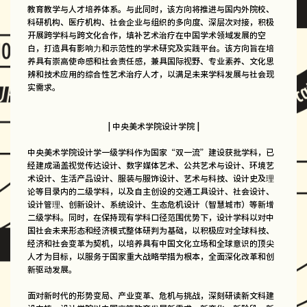
教育教学与人才培养体系。与此同时，该方向将推进与国内外院校、
科研机构、医疗机构、社会企业与组织的多向度、深层次对接，积极
开展跨学科与跨文化合作，填补艺术治疗在中国学术领域发展的空
白，打造具有影响力和示范性的学术研究及实践平台。该方向旨在培
养具有崇高使命感和社会责任感，兼具国际视野、专业素养、文化思
辨和技术应用的综合性艺术治疗人才，以满足未来学科发展与社会现
实需求。
| 中央美术学院设计学院 |
中央美术学院设计学一级学科作为国家“双一流”建设获批学科，已
经建成涵盖视觉传达设计、数字媒体艺术、公共艺术与设计、环境艺
术设计、生活产品设计、服装与服饰设计、艺术与科技、设计史及理
论等目录内的二级学科，以及自主创设的交通工具设计、社会设计、
设计管理、创新设计、系统设计、生态危机设计（智慧城市）等新增
二级学科。同时，在保持现有学科口径范围优势下，设计学科以对中
国社会未来形态和经济模式整体研判为基础，以积极应对全球科技、
经济和社会变革为契机，以培养具有中国文化立场和全球意识的顶尖
人才为目标，以服务于国家重大战略举措为根本，全面深化改革和创
新驱动发展。
面对新时代的形势变局、产业变革、危机与挑战，深刻研读新文科建