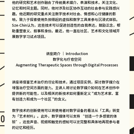
他的研究和艺术创作融合了传统美术媒介、表演和技术，关注文化、
记忆和时间主题。同时，他对涉及社区协作互动的社会参与实践感兴
趣。他近期的研究重点关注数字技术对社会、情感和心理健康的影
响，致力于探索使用负担得起的虚拟和数字工具来参与沉浸式体验。
Sze-Chin认为，这些技术可以促进创造性的自我表达，鼓励正念，帮
助重塑意义、叙事和身份。最近，他一直在社区、艺术和文化领域开
展数字学习试点项目。
讲座简介 ｜ Introduction
数字化与疗愈空间
Augmenting Therapeutic Spaces through Digital Processes
讲座将借鉴艺术治疗的理论和技术，通过项目实例，探讨数字媒介在
增强治疗空间方面的潜力。主讲人将讨论数字媒介如何在艺术创作中
提供新的可能性，以及相关的新技术如何重新定义 "成为艺术家、富
有创造力和成为一个社区 "的含义。
数字技术的创新使用可以将使用者对数字设备的看法从「工具」转变
为「艺术材料」。此外，数字媒体可以支持 “创造一个多感官的体
验”，这些声音、视频和触觉的感知可以更完整和具体地再现参与者
的记忆和经历。