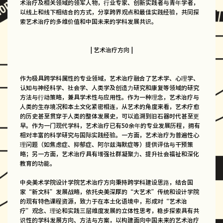
术治疗及相关领域的领军人物，行业专家、创新实践者与青年学者，
以线上和线下相结合的方式，分享跨界观点和最佳实践经验，共同探
索艺术治疗的多维价值和中国未来的学科发展共识。
| 艺术治疗方向 |
作为极具跨学科属性的专业领域，艺术治疗融合了艺术学、心理学、
认知与神经科学、社会学、人类学及创造力研究和康复等领域的研究
方法与行动策略，兼具学术性与应用性。作为一种理念，艺术治疗与
人类的生存境况和本土文化紧密相连，从艺术的角度来看，艺术疗愈
的历史甚至贯穿于人类的整体发展史，可以追溯到旧石器时代甚至更
早。作为一门现代学科，艺术治疗已有50余年的专业发展历程，拥有
相对丰富的科学研究与国际实践经验。一方面，艺术治疗为普遍性心
理问题（如焦虑症、抑郁症、阿尔兹海默症等）提供评估与干预策
略；另一方面，艺术治疗具有增强社群凝聚力、提升社会福祉和深化
教育的功能。
中央美术学院设计学院艺术治疗方向秉持跨学科建设思路，结合国
家“新文科”发展战略，依托央美深厚的“大艺术”传统和设计学院
的现有特色课程资源，致力于在本土化语境中，形成对“艺术治
疗”观念、理论和实践三层维度发展的立体性思考，稳步探索具有共
识性的学科发展方向、方法与方案，以构建面向中国未来的艺术治疗