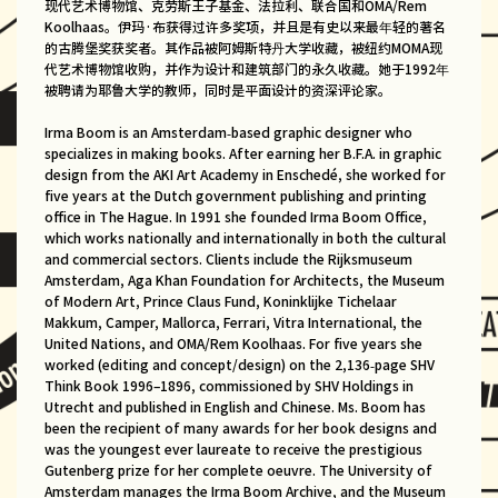
现代艺术博物馆、克劳斯王子基金、法拉利、联合国和OMA/Rem
Koolhaas。伊玛·布获得过许多奖项，并且是有史以来最年轻的著名
的古腾堡奖获奖者。其作品被阿姆斯特丹大学收藏，被纽约MOMA现
代艺术博物馆收购，并作为设计和建筑部门的永久收藏。她于1992年
被聘请为耶鲁大学的教师，同时是平面设计的资深评论家。
Irma Boom is an Amsterdam-based graphic designer who
specializes in making books. After earning her B.F.A. in graphic
design from the AKI Art Academy in Enschedé, she worked for
five years at the Dutch government publishing and printing
office in The Hague. In 1991 she founded Irma Boom Office,
which works nationally and internationally in both the cultural
and commercial sectors. Clients include the Rijksmuseum
Amsterdam, Aga Khan Foundation for Architects, the Museum
of Modern Art, Prince Claus Fund, Koninklijke Tichelaar
Makkum, Camper, Mallorca, Ferrari, Vitra International, the
United Nations, and OMA/Rem Koolhaas. For five years she
worked (editing and concept/design) on the 2,136-page SHV
Think Book 1996–1896, commissioned by SHV Holdings in
Utrecht and published in English and Chinese. Ms. Boom has
been the recipient of many awards for her book designs and
was the youngest ever laureate to receive the prestigious
Gutenberg prize for her complete oeuvre. The University of
Amsterdam manages the Irma Boom Archive, and the Museum