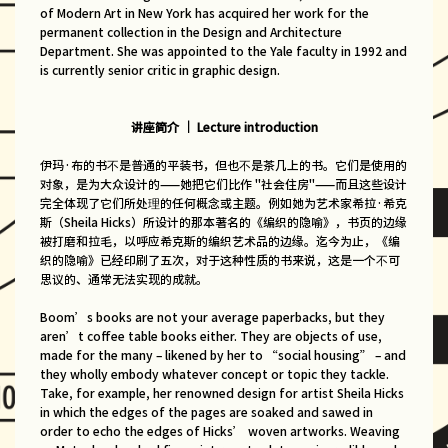
of Modern Art in New York has acquired her work for the
permanent collection in the Design and Architecture
Department. She was appointed to the Yale faculty in 1992 and
is currently senior critic in graphic design.
讲座简介 ｜ Lecture introduction
伊玛·布的书不是普通的平装书，但也不是茶几上的书。它们是使用的
对象，是为大众设计的——她把它们比作 "社会住房"——而且这些设计
完全体现了它们所处理的任何概念或主题。例如她为艺术家希拉·希克
斯（Sheila Hicks）所设计的那本著名的《编织的隐喻》，书页的边缘
被打磨和拉毛，以呼应希克斯的编织艺术品的边缘。迄今为止，《编
织的隐喻》已经印刷了五次，对于这种性质的书来说，这是一个不可
思议的、通常无法实现的成就。
Boom’s books are not your average paperbacks, but they
aren’t coffee table books either. They are objects of use,
made for the many – likened by her to “social housing” – and
they wholly embody whatever concept or topic they tackle.
Take, for example, her renowned design for artist Sheila Hicks
in which the edges of the pages are soaked and sawed in
order to echo the edges of Hicks’ woven artworks. Weaving