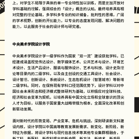
上，对学生不局限于具体的单一专业特性加以训练，而是更加开放对
学科基础的理解，强调综合的「设计」概念的认知。最终培养具有相
对完整的理论基础，多学科多专业的知识储备，批判性的思维，广阔
的学术视野，创新的开拓能力，以专业的态度发现问题、解决问题的
能力，以此服务于社会的设计师与研究者。
中央美术学院设计学院
中央美术学院设计学一级学科作为国家“双一流”建设获批学科，已
经建成涵盖视觉传达设计、数字媒体艺术、公共艺术与设计、环境艺
术设计、生活产品设计、服装与服饰设计、艺术与科技、设计史及理
论等目录内的二级学科，以及自主创设的交通工具设计、社会设计、
设计管理、创新设计、系统设计、生态危机设计（智慧城市）等新增
二级学科。同时，在保持现有学科口径范围优势下，设计学科以对中
国社会未来形态和经济模式整体研判为基础，以积极应对全球科技、
经济和社会变革为契机，以培养具有中国文化立场和全球意识的顶尖
人才为目标，以服务于国家重大战略举措为根本，全面深化改革和创
新驱动发展。
面对新时代的形势变局、产业变革、危机与挑战，深刻研读新文科建
设内核，设计学院以中国高等教育发展新需求、新变化、新阶段、新
特征为依据，将设计学科与现代信息技术等其他专业集群相融合，于
新工科、新医科、新农科提出的新命题、新方法、新技术、新手段